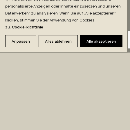
personalisierte Anzeigen oder Inhalte einzusetzen und unseren
Datenverkehr zu analysieren. Wenn Sie auf „Alle akzeptieren"
Adresse:
klicken, stimmen Sie der Anwendung von Cookies
Planos, thesi Paliovigla
zu.
Cookie-Richtlinie
291 00 Zakynthos
T:
+30 2695044999
Anpassen
Alles ablehnen
Alle akzeptieren
Kontaktieren Sie uns:
info@kingjasonzante.com
Member of
Sitemap
Startseite
Philosophie
Lifestyle All Inclusive