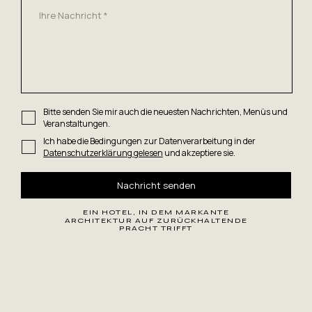
Bitte senden Sie mir auch die neuesten Nachrichten, Menüs und
Veranstaltungen.
Ich habe die Bedingungen zur Datenverarbeitung in der
Datenschutzerklärung gelesen
und akzeptiere sie.
EIN HOTEL, IN DEM MARKANTE
ARCHITEKTUR AUF ZURÜCKHALTENDE
PRACHT TRIFFT