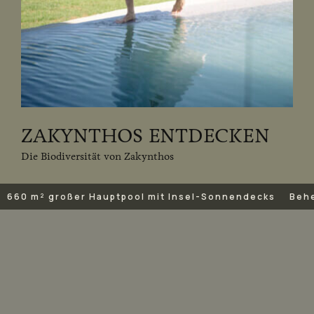
ZAKYNTHOS ENTDECKEN
Die Biodiversität von Zakynthos
660 m² großer Hauptpool mit Insel-Sonnendecks
Behe