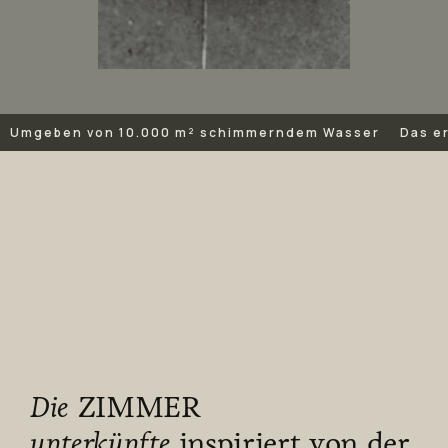
Umgeben von 10.000 m² schimmerndem Wasser
Das e
Die
ZIMMER
unterkünfte
inspiriert von der